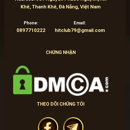
Khê, Thanh Khê, Đà Nẵng, Việt Nam
Phone:
Email:
0897710222
hitclub79@gmail.com
CHỨNG NHẬN
THEO DÕI CHÚNG TÔI