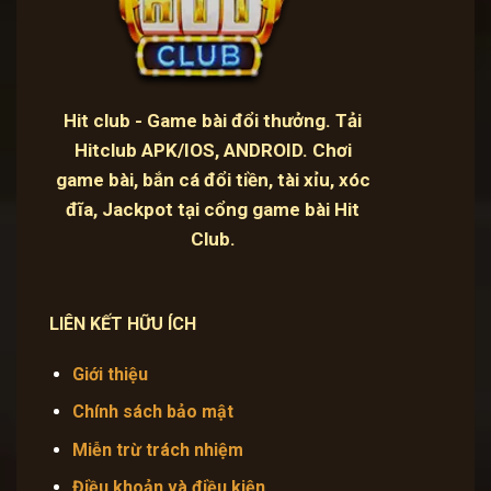
Hit club
- Game bài đổi thưởng. Tải
Hitclub APK/IOS, ANDROID. Chơi
game bài, bắn cá đổi tiền, tài xỉu, xóc
đĩa, Jackpot tại cổng game bài Hit
Club.
LIÊN KẾT HỮU ÍCH
Giới thiệu
Chính sách bảo mật
Miễn trừ trách nhiệm
Điều khoản và điều kiện