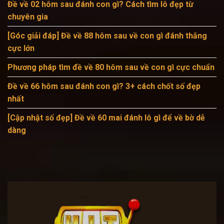
Đề về 02 hôm sau đánh con gì? Cách tìm lô đẹp từ
chuyên gia
[Góc giải đáp] Đề về 88 hôm sau về con gì đánh thắng
cực lớn
Phương pháp tìm đề về 80 hôm sau về con gì cực chuẩn
Đề về 66 hôm sau đánh con gì? 3+ cách chốt số đẹp
nhất
[Cập nhật số đẹp] Đề về 60 mai đánh lô gì để về bờ dễ
dàng