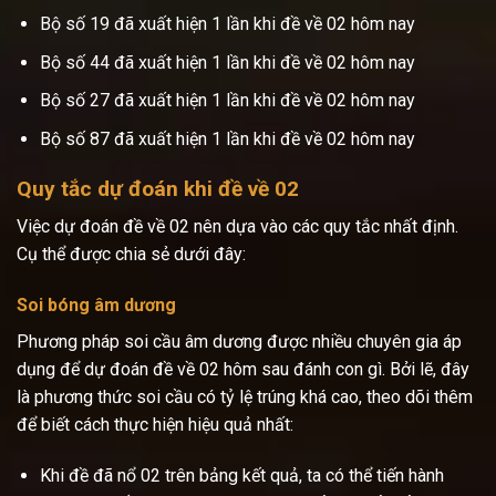
Bộ số 19 đã xuất hiện 1 lần khi đề về 02 hôm nay
Bộ số 44 đã xuất hiện 1 lần khi đề về 02 hôm nay
Bộ số 27 đã xuất hiện 1 lần khi đề về 02 hôm nay
Bộ số 87 đã xuất hiện 1 lần khi đề về 02 hôm nay
Quy tắc dự đoán khi đề về 02
Việc dự đoán đề về 02 nên dựa vào các quy tắc nhất định.
Cụ thể được chia sẻ dưới đây:
Soi bóng âm dương
Phương pháp soi cầu âm dương được nhiều chuyên gia áp
dụng để dự đoán đề về 02 hôm sau đánh con gì. Bởi lẽ, đây
là phương thức soi cầu có tỷ lệ trúng khá cao, theo dõi thêm
để biết cách thực hiện hiệu quả nhất:
Khi đề đã nổ 02 trên bảng kết quả, ta có thể tiến hành