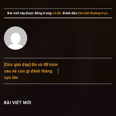
Bài viết này được đăng trong
Lô đề
. Đánh dấu
liên kết thường trực
.
[Góc giải đáp] Đề về 88 hôm
sau về con gì đánh thắng
cực lớn
BÀI VIẾT MỚI