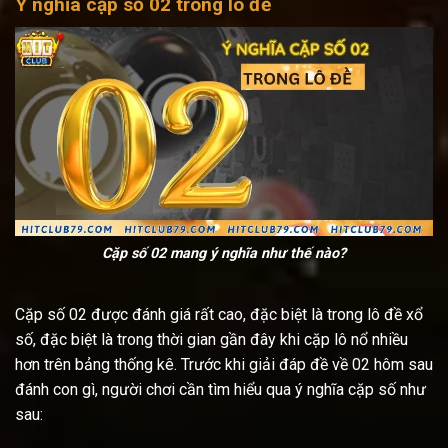
Ý nghĩa cặp số 02 trong lô đề
Cặp số 02 mang ý nghĩa như thế nào?
Cặp số 02 được đánh giá rất cao, đặc biệt là trong lô đề xổ
số, đặc biệt là trong thời gian gần đây khi cặp lô nổ nhiều
hơn trên bảng thống kê. Trước khi giải đáp đề về 02 hôm sau
đánh con gì, người chơi cần tìm hiểu qua ý nghĩa cặp số như
sau: