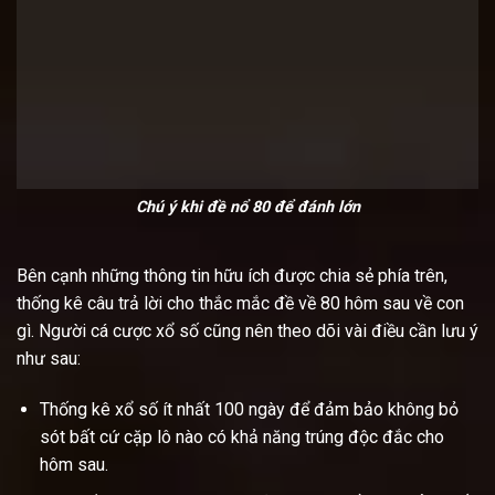
Chú ý khi đề nổ 80 để đánh lớn
Bên cạnh những thông tin hữu ích được chia sẻ phía trên,
thống kê câu trả lời cho thắc mắc đề về 80 hôm sau về con
gì. Người cá cược xổ số cũng nên theo dõi vài điều cần lưu ý
như sau:
Thống kê xổ số ít nhất 100 ngày để đảm bảo không bỏ
sót bất cứ cặp lô nào có khả năng trúng độc đắc cho
hôm sau.