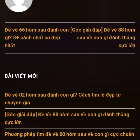
Đề về 66 hôm sau đánh con
[Góc giải đáp] Đề về 88 hôm
gì? 3+ cách chốt số đẹp
sau về con gì đánh thắng
nhất
cực lớn
BÀI VIẾT MỚI
Đề về 02 hôm sau đánh con gì? Cách tìm lô đẹp từ
chuyên gia
[Góc giải đáp] Đề về 88 hôm sau về con gì đánh thắng
cực lớn
Phương pháp tìm đề về 80 hôm sau về con gì cực chuẩn