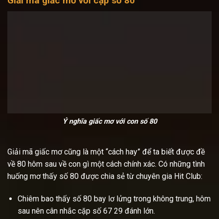
Giải mã giấc mơ với cặp số 80
Ý nghĩa giấc mơ với con số 80
Giải mã giấc mơ cũng là một “cách hay” để ta biết được đề
về 80 hôm sau về con gì một cách chính xác. Có những tình
huống mơ thấy số 80 được chia sẻ từ chuyên gia Hit Club:
Chiêm bao thấy số 80 bay lơ lửng trong không trung, hôm
sau nên cân nhắc cặp số 67 29 đánh lớn.