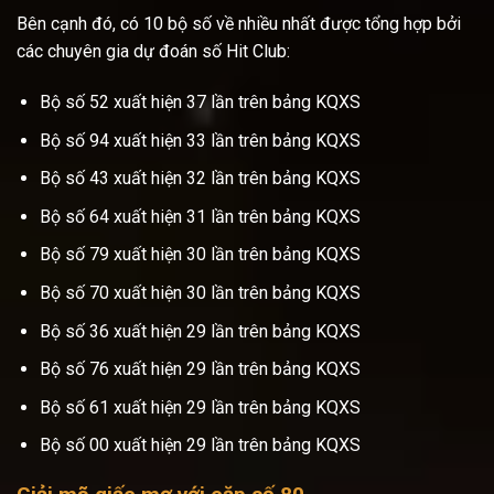
Bên cạnh đó, có 10 bộ số về nhiều nhất được tổng hợp bởi
các chuyên gia dự đoán số Hit Club:
Bộ số 52 xuất hiện 37 lần trên bảng KQXS
Bộ số 94 xuất hiện 33 lần trên bảng KQXS
Bộ số 43 xuất hiện 32 lần trên bảng KQXS
Bộ số 64 xuất hiện 31 lần trên bảng KQXS
Bộ số 79 xuất hiện 30 lần trên bảng KQXS
Bộ số 70 xuất hiện 30 lần trên bảng KQXS
Bộ số 36 xuất hiện 29 lần trên bảng KQXS
Bộ số 76 xuất hiện 29 lần trên bảng KQXS
Bộ số 61 xuất hiện 29 lần trên bảng KQXS
Bộ số 00 xuất hiện 29 lần trên bảng KQXS