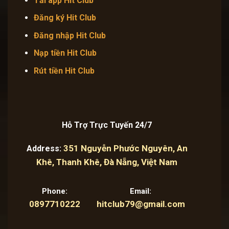
Tải app Hit Club
Đăng ký Hit Club
Đăng nhập Hit Club
Nạp tiền Hit Club
Rút tiền Hit Club
Hỗ Trợ Trực Tuyến 24/7
351 Nguyễn Phước Nguyên, An
Address:
Khê, Thanh Khê, Đà Nẵng, Việt Nam
Phone:
Email:
0897710222
hitclub79@gmail.com