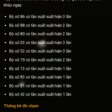
khảo ngay:
Bộ số 86 có tần suất xuất hiện 3 lần
Bộ số 88 có tần suất xuất hiện 2 lần
Bộ số 80 có tần suất xuất hiện 2 lần
Bộ số 03 có tần suất xuất hiện 3 lần
Bộ số 52 có tần suất xuất hiện 3 lần
Bộ số 19 có tần suất xuất hiện 2 lần
Bộ số 13 có tần suất xuất hiện 1 lần
Bộ số 83 có tần suất xuất hiện 1 lần
Bộ số 81 có tần suất xuất hiện 1 lần
Bộ số 42 có tần suất xuất hiện 1 lần
Thống kê đề chạm