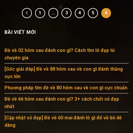
1
…
3
4
5
6
BÀI VIẾT MỚI
Đề về 02 hôm sau đánh con gì? Cách tìm lô đẹp từ
chuyên gia
[Góc giải đáp] Đề về 88 hôm sau về con gì đánh thắng
cực lớn
Phương pháp tìm đề về 80 hôm sau về con gì cực chuẩn
Đề về 66 hôm sau đánh con gì? 3+ cách chốt số đẹp
nhất
[Cập nhật số đẹp] Đề về 60 mai đánh lô gì để về bờ dễ
dàng