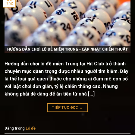
Th2
Hướng dẫn chơi lô đề miền Trung tại Hit Club trở thành
chuyên mục quan trọng được nhiều người tìm kiếm. Đây
là thể loại quá quen thuộc cho những ai đam mê con số
với luật chơi đơn giản, tỷ lệ chiến thắng cao. Nhưng
không phải dễ dàng để ăn tiền từ nhà […]
TIẾP TỤC ĐỌC
→
Đăng trong
Lô đề