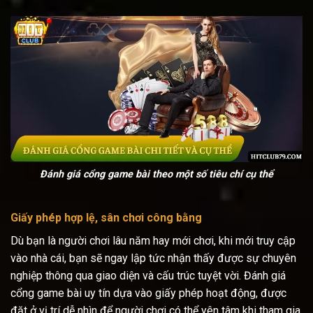
Đánh giá cổng game bài theo một số tiêu chí cụ thể
Giấy phép hợp lệ, sân chơi công bằng
Dù bạn là người chơi lâu năm hay mới chơi, khi mới truy cập
vào nhà cái, bạn sẽ ngay lập tức nhận thấy được sự chuyên
nghiệp thông qua giao diện và cấu trúc tuyệt vời. Đánh giá
cổng game bài uy tín dựa vào giấy phép hoạt động, được
đặt ở vị trí dễ nhìn để người chơi có thể yên tâm khi tham gia