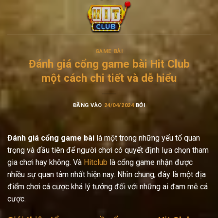
Bỏ
qua
nội
dung
GAME BÀI
Đánh giá cổng game bài Hit Club
một cách chi tiết và dễ hiểu
ĐĂNG VÀO
24/04/2024
BỞI
Đánh giá cổng game bài
là một trong những yếu tố quan
trọng và đầu tiên để người chơi có quyết định lựa chọn tham
gia chơi hay không. Và
Hitclub
là cổng game nhận được
nhiều sự quan tâm nhất hiện nay. Nhìn chung, đây là một địa
điểm chơi cá cược khá lý tưởng đối với những ai đam mê cá
cược.