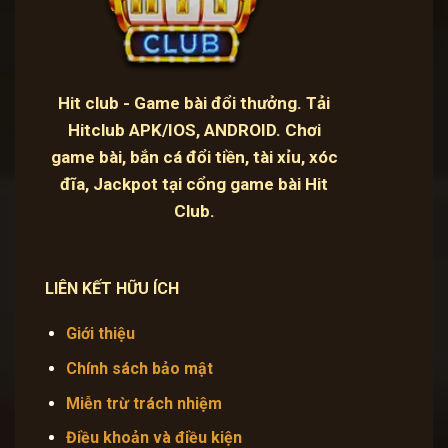
Hit club
- Game bài đổi thưởng. Tải
Hitclub APK/IOS, ANDROID. Chơi
game bài, bắn cá đổi tiền, tài xỉu, xóc
đĩa, Jackpot tại cổng game bài Hit
Club.
LIÊN KẾT HỮU ÍCH
Giới thiệu
Chính sách bảo mật
Miễn trừ trách nhiệm
Điều khoản và điều kiện