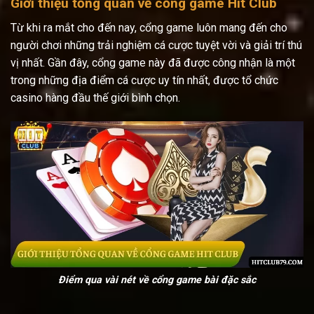
Giới thiệu tổng quan về cổng game Hit Club
Từ khi ra mắt cho đến nay, cổng game luôn mang đến cho
người chơi những trải nghiệm cá cược tuyệt vời và giải trí thú
vị nhất. Gần đây, cổng game này đã được công nhận là một
trong những địa điểm cá cược uy tín nhất, được tổ chức
casino hàng đầu thế giới bình chọn.
Điểm qua vài nét về cổng game bài đặc sắc