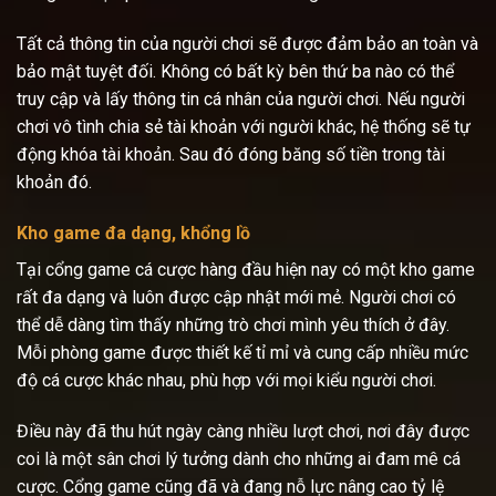
Tất cả thông tin của người chơi sẽ được đảm bảo an toàn và
bảo mật tuyệt đối. Không có bất kỳ bên thứ ba nào có thể
truy cập và lấy thông tin cá nhân của người chơi. Nếu người
chơi vô tình chia sẻ tài khoản với người khác, hệ thống sẽ tự
động khóa tài khoản. Sau đó đóng băng số tiền trong tài
khoản đó.
Kho game đa dạng, khổng lồ
Tại cổng game cá cược hàng đầu hiện nay có một kho game
rất đa dạng và luôn được cập nhật mới mẻ. Người chơi có
thể dễ dàng tìm thấy những trò chơi mình yêu thích ở đây.
Mỗi phòng game được thiết kế tỉ mỉ và cung cấp nhiều mức
độ cá cược khác nhau, phù hợp với mọi kiểu người chơi.
Điều này đã thu hút ngày càng nhiều lượt chơi, nơi đây được
coi là một sân chơi lý tưởng dành cho những ai đam mê cá
cược. Cổng game cũng đã và đang nỗ lực nâng cao tỷ lệ