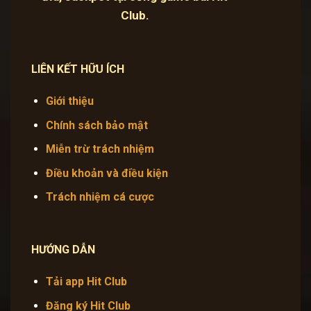
Club.
LIÊN KẾT HỮU ÍCH
Giới thiệu
Chính sách bảo mật
Miễn trừ trách nhiệm
Điều khoản và điều kiện
Trách nhiệm cá cược
HƯỚNG DẪN
Tải app Hit Club
Đăng ký Hit Club