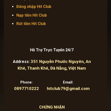
Đăng nhập Hit Club
Nạp tiền Hit Club
Rút tiền Hit Club
Hỗ Trợ Trực Tuyến 24/7
351 Nguyễn Phước Nguyên, An
Address:
Khê, Thanh Khê, Đà Nẵng, Việt Nam
Phone:
Email:
0897710222
hitclub79@gmail.com
CHỨNG NHẬN