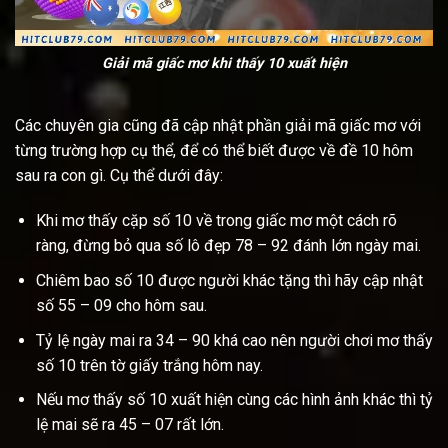
Giải mã giấc mơ khi thấy 10 xuất hiện
Các chuyên gia cũng đã cập nhật phần giải mã giấc mơ với
từng trường hợp cụ thể, để có thể biết được về đề 10 hôm
sau ra con gì. Cụ thể dưới đây:
Khi mơ thấy cặp số 10 về trong giấc mơ một cách rõ
ràng, đừng bỏ qua số lô đẹp 78 – 92 đánh lớn ngày mai.
Chiêm bao số 10 được người khác tặng thì hãy cập nhật
số 55 – 09 cho hôm sau.
Tỷ lệ ngày mai ra 34 – 90 khá cao nên người chơi mơ thấy
số 10 trên tờ giấy trắng hôm nay.
Nếu mơ thấy số 10 xuất hiện cùng các hình ảnh khác thì tỷ
lệ mai sẽ ra 45 – 07 rất lớn.