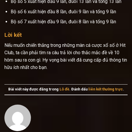
Bộ số 5 xuất hiện đầu 9 lần, đuôi 13 lần và tổng 13 lần
Bộ số 6 xuất hiện đầu 8 lần, đuôi 9 lần và tổng 9 lần
Bộ số 7 xuất hiện đầu 9 lần, đuôi 8 lần và tổng 9 lần
Lời kết
Nếu muốn chiến thắng trong những màn cá cược xổ số ở Hit
Club, ta cần phải tìm ra câu trả lời cho thắc mắc đề về 10
hôm sau ra con gì. Hy vọng bài viết đã cung cấp đủ thông tin
hữu ích nhất cho bạn.
Bài viết này được đăng trong
Lô đề
. Đánh dấu
liên kết thường trực
.