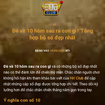
Bỏ
qua
nội
dung
LÔ ĐỀ
Đề về 10 hôm sau ra con gì? Tổng
hợp bộ số đẹp nhất
ĐĂNG VÀO
24/06/2024
BỞI
Đề về 10 hôm sau ra con gì
và có những bộ số đẹp nhất
nào có thể đánh lớn để chiến mỹ mãn. Chắc chắn người chơi
không hối hận khi tham khảo bài viết của
Hit Club
để cập
nhật những cặp số đẹp được tổng hợp chi tiết. Theo dõi kỹ
lưỡng hơn để chắc chắn chiến thắng nằm gọn trong tay.
Ý nghĩa con số 10