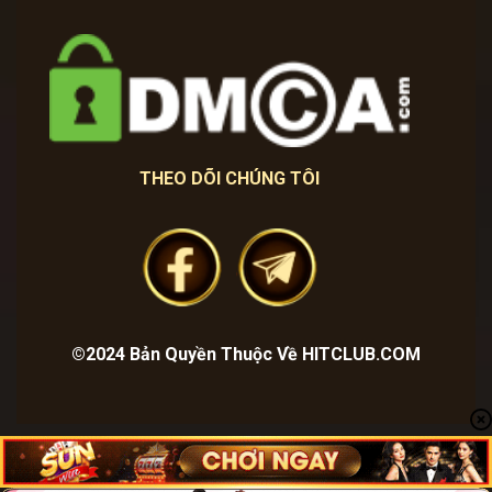
THEO DÕI CHÚNG TÔI
©2024 Bản Quyền Thuộc Về HITCLUB.COM