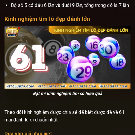
Bộ số 5 có đầu 6 lần và đuôi 9 lần, tổng trong đó là 7 lần
Kinh nghiệm tìm lô đẹp đánh lớn
Bật mí kinh nghiệm tìm số hiệu quả
Theo dõi kinh nghiệm được chia sẻ để biết được đề về 61
mai đánh lô gì chuẩn nhất:
Dựa vào giải đặc biệt