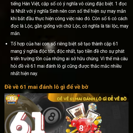
tiếng Hán Việt, cặp số có ý nghĩa vô cùng đặc biệt. 1 đọc
là Nhất với ý nghĩa Sinh nên con số thể hiện sự may mắn
khi bắt đầu thực hiện công việc nào đó. Còn số 6 có cách
đọc là Lộc, gần giống với chữ Lộc, có nghĩa là tài lộc, may
mắn.
Tổ hợp của hai con số riêng biệt sẽ tạo thành cặp 61
mang ý nghĩa độc tôn, độc nhất, tạo tiền đề cho sự phát
triển trường tồn của những ai sở hữu chúng. Vì thế mà câu
hỏi đề về 61 mai đánh lô gì cũng được thắc mắc nhiều
nhất hiện nay.
Đề về 61 mai đánh lô gì để về bờ