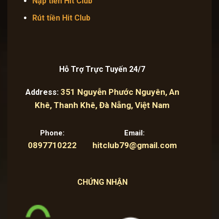
Nạp tiền Hit Club
Rút tiền Hit Club
Hỗ Trợ Trực Tuyến 24/7
351 Nguyễn Phước Nguyên, An
Address:
Khê, Thanh Khê, Đà Nẵng, Việt Nam
Phone:
Email:
0897710222
hitclub79@gmail.com
CHỨNG NHẬN