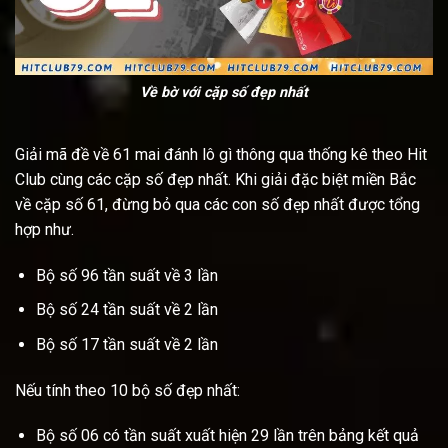
Về bờ với cặp số đẹp nhất
Giải mã đề về 61 mai đánh lô gì thông qua thống kê theo Hit
Club cùng các cặp số đẹp nhất. Khi giải đặc biệt miền Bắc
về cặp số 61, đừng bỏ qua các con số đẹp nhất được tổng
hợp như.
Bộ số 96 tần suất về 3 lần
Bộ số 24 tần suất về 2 lần
Bộ số 17 tần suất về 2 lần
Nếu tính theo 10 bộ số đẹp nhất:
Bộ số 06 có tần suất xuất hiện 29 lần trên bảng kết quả