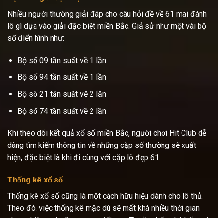
Nhiều người thường giải đáp cho câu hỏi đề về 61 mai đánh
lô gì dựa vào giải đặc biệt miền Bắc. Giả sử như một vài bộ
số điển hình như:
Bộ số 09 tần suất về 1 lần
Bộ số 94 tần suất về 1 lần
Bộ số 21 tần suất về 2 lần
Bộ số 74 tần suất về 2 lần
Khi theo dõi kết quả xổ số miền Bắc, người chơi Hit Club dễ
dàng tìm kiếm thông tin về những cặp số thường sẽ xuất
hiện, đặc biệt là khi đi cùng với cặp lô đẹp 61.
Thống kê xổ số
Thống kê xổ số cũng là một cách hữu hiệu dành cho lô thủ.
Theo đó, việc thống kê mặc dù sẽ mất khá nhiều thời gian