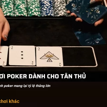
 poker mang lại tỷ lệ thắng lớn
chơi khác