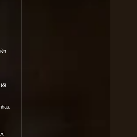
iền
tối
nhau.
 có