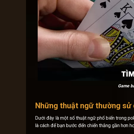
Game bà
Những thuật ngữ thường sử 
Dưới đây là một số thuật ngữ phổ biến trong p
là cách để bạn bước đến chiến thắng gần hơn hơ