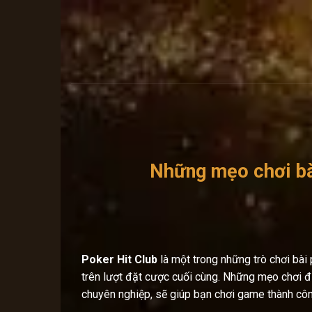
Bỏ
qua
nội
dung
Những mẹo chơi bà
Poker Hit Club
là một trong những trò chơi bài 
trên lượt đặt cược cuối cùng. Những mẹo chơi 
chuyên nghiệp, sẽ giúp bạn chơi game thành côn