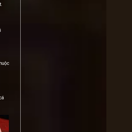
t.
i
thuộc
cá