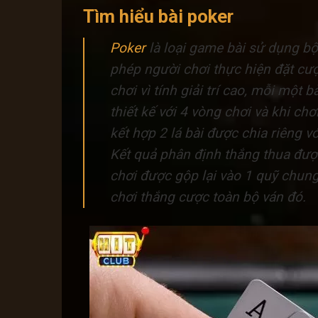
Tìm hiểu bài poker
Poker
là loại game bài sử dụng bộ 
phép người chơi thực hiện đặt cư
chơi vì tính giải trí cao, mỗi một 
thiết kế với 4 vòng chơi và khi ch
kết hợp 2 lá bài được chia riêng vớ
Kết quả phân định thắng thua được
chơi được gộp lại vào 1 quỹ chung
chơi thắng cược toàn bộ ván đó.