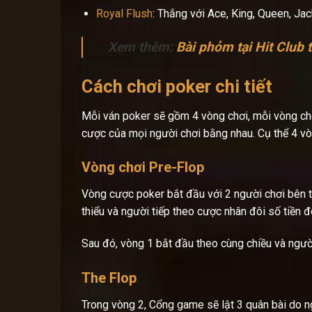
Royal Flush
: Thắng với Ace, King, Queen, Ja
Xem thêm:
Bài phỏm tại Hit Club 
Cách chơi poker chi tiết
Mỗi ván poker sẽ gồm 4 vòng chơi, mỗi vòng chơi
cược của mọi người chơi bằng nhau. Cụ thể 4 vò
Vòng chơi Pre-Flop
Vòng cược poker bắt đầu với 2 người chơi bên 
thiểu và người tiếp theo cược nhân đôi số tiền đ
Sau đó, vòng 1 bắt đầu theo cùng chiều và người
The Flop
Trong vòng 2, Cổng game sẽ lật 3 quân bài do ng