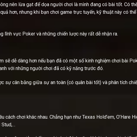
hông nên lừa gạt để dọa người chơi là mình đang có bài tốt. Có th
u quả hơn, nhưng khi bạn chơi game trực tuyến, kỹ thuật này có thể
ng lĩnh vực Poker và những chiến lược này rất dễ nhận ra
.
iệm sẽ dễ dàng hơn nếu bạn đã có một số kinh nghiệm chơi bài Pok
ranh với những người chơi đã có kỹ năng trước đó.
 sự cân bằng giữa sự an toàn (có quân bài tốt) và phân tích chi
hiều cách chơi khác nhau. Chẳng hạn như Texas Hold’em, O’Hare Hi
 Stud,…