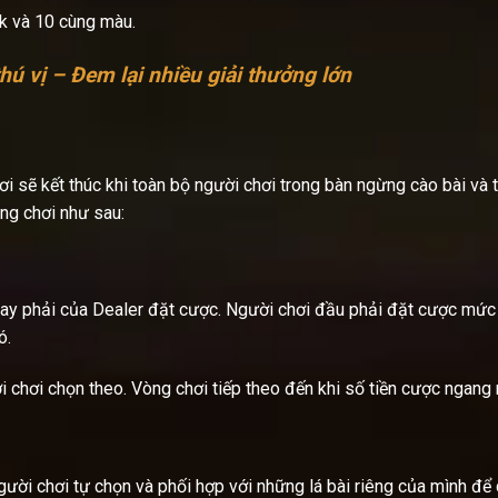
ck và 10 cùng màu.
thú vị – Đem lại nhiều giải thưởng lớn
 sẽ kết thúc khi toàn bộ người chơi trong bàn ngừng cào bài và t
ng chơi như sau:
tay phải của Dealer đặt cược. Người chơi đầu phải đặt cược mức 
ó.
 chơi chọn theo. Vòng chơi tiếp theo đến khi số tiền cược ngang 
ười chơi tự chọn và phối hợp với những lá bài riêng của mình để